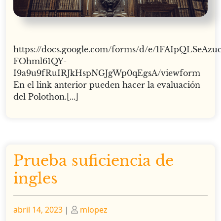
https://docs.google.com/forms/d/e/1FAIpQLSeAzu
FOhml61QY-
I9a9u9fRuIRJkHspNGJgWp0qEgsA/viewform
En el link anterior pueden hacer la evaluación
del Polothon.[...]
Prueba suficiencia de
ingles
Publicado
Publicado
abril 14, 2023
|
mlopez