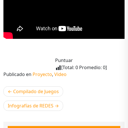
Puntuar
[Total:
0
Promedio:
0
]
Publicado en
Proyecto
,
Video
Navegación
Compilado de Juegos
de
Infografías de REDES
entradas