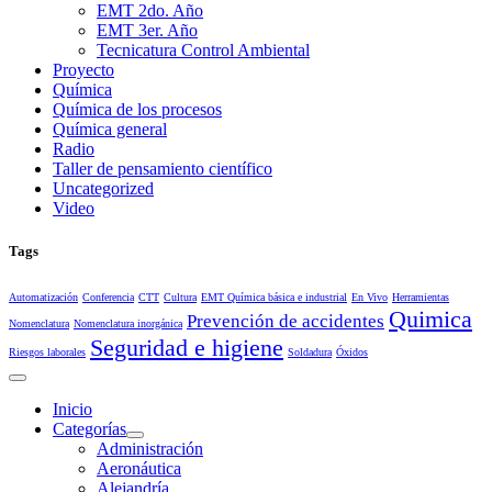
EMT 2do. Año
EMT 3er. Año
Tecnicatura Control Ambiental
Proyecto
Química
Química de los procesos
Química general
Radio
Taller de pensamiento científico
Uncategorized
Video
Tags
Automatización
Conferencia
CTT
Cultura
EMT Química básica e industrial
En Vivo
Herramientas
Quimica
Prevención de accidentes
Nomenclatura
Nomenclatura inorgánica
Seguridad e higiene
Riesgos laborales
Soldadura
Óxidos
Inicio
Categorías
Show
Administración
sub
Aeronáutica
menu
Alejandría