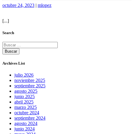
Publicado
Publicado
octubre 24, 2023
|
mlopez
[...]
Search
Archives List
julio 2026
noviembre 2025
septiembre 2025
agosto 2025
junio 2025
abril 2025
marzo 2025
octubre 2024
septiembre 2024
agosto 2024
junio 2024