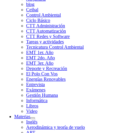
blog
Ceibal
Control Ambiental
Ciclo Básico
CTT Administración
CTT Automatización
CTT Redes y Software
Tareas y actividades
Tecnicatura Control Ambiental
EMT 1er. Año
EMT 2do. Año
EMT 3er. Año
Deporte y Recreación
El Polo Con Vos
Energías Renovables
Entrevista
Exámenes
Gestión Humana
Informática
Libros
Video
Materias
Show
Inglés
sub
Aerodinámica y teoría de vuelo
menu
APT