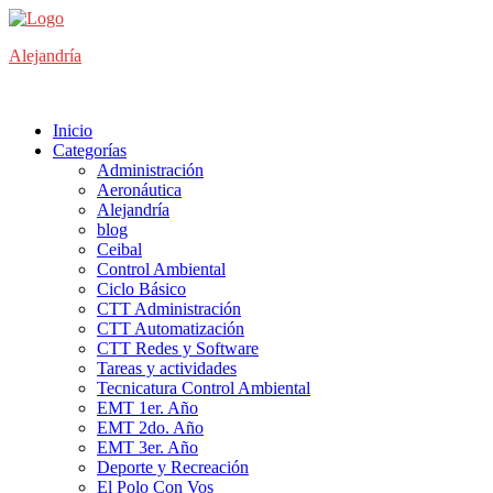
Saltar
al
Alejandría
contenido
Repositorio de conocimiento
Inicio
Categorías
Administración
Aeronáutica
Alejandría
blog
Ceibal
Control Ambiental
Ciclo Básico
CTT Administración
CTT Automatización
CTT Redes y Software
Tareas y actividades
Tecnicatura Control Ambiental
EMT 1er. Año
EMT 2do. Año
EMT 3er. Año
Deporte y Recreación
El Polo Con Vos