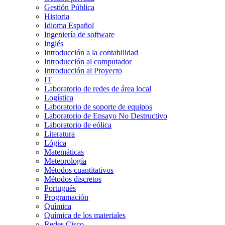
Gestión Pública
Historia
Idioma Español
Ingeniería de software
Inglés
Introducción a la contabilidad
Introducción al computador
Introducción al Proyecto
IT
Laboratorio de redes de área local
Logística
Laboratorio de soporte de equipos
Laboratorio de Ensayo No Destructivo
Laboratorio de eólica
Literatura
Lógica
Matemáticas
Meteorología
Métodos cuantitativos
Métodos discretos
Portugués
Programación
Química
Química de los materiales
Redes Cisco