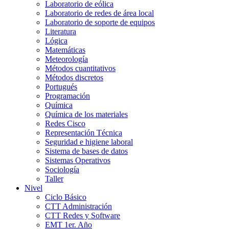
Laboratorio de eólica
Laboratorio de redes de área local
Laboratorio de soporte de equipos
Literatura
Lógica
Matemáticas
Meteorología
Métodos cuantitativos
Métodos discretos
Portugués
Programación
Química
Química de los materiales
Redes Cisco
Representación Técnica
Seguridad e higiene laboral
Sistema de bases de datos
Sistemas Operativos
Sociología
Taller
Nivel
Ciclo Básico
CTT Administración
CTT Redes y Software
EMT 1er. Año