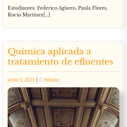
Estudiantes: Federico Agüero, Paula Flores,
Rocío Martínez[...]
Química aplicada a
tratamiento de efluentes
Publicado
Publicado
junio 5, 2023
|
mlopez