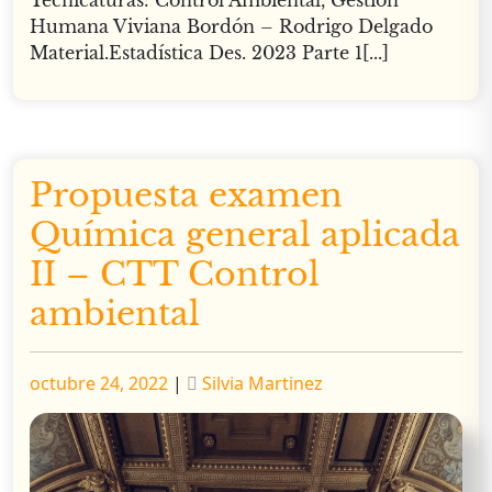
Tecnicaturas: Control Ambiental, Gestión
Humana Viviana Bordón – Rodrigo Delgado
Material.Estadística Des. 2023 Parte 1[...]
Propuesta examen
Química general aplicada
II – CTT Control
ambiental
Publicado
Publicado
octubre 24, 2022
|
Silvia Martinez