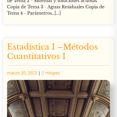
de Tema 2 - Sistemas y soluciones acuosas
Copia de Tema 3 - Aguas Residuales Copia de
Tema 4 - Parámetros…[...]
Estadística I –Métodos
Cuantitativos I
Publicado
Publicado
marzo 20, 2023
|
mlopez