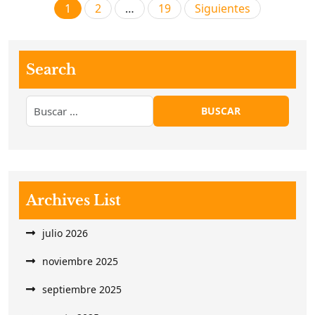
Paginación
1
2
…
19
Siguientes
de
entradas
Search
Archives List
julio 2026
noviembre 2025
septiembre 2025