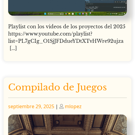
Playlist con los videos de los proyectos del 2025
https://www.youtube.com/playlist?
list=PL7gCIg_O1SjJFDdueYDtXTvHWre92ujza
[...]
Compilado de Juegos
Publicado
Publicado
septiembre 29, 2025
|
mlopez