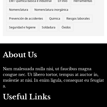
EMT Química básica e industrial
En Vivo
Herramientas
Nomenclatura
Nomenclatura inorgánica
Prevención de accidentes
Quimica
Riesgos laborales
Seguridad e higiene
Soldadura
Óxidos
About Us
Nam malesuada nulla nisi, ut faucibus magna
congue nec. Ut libero tortor, tempus at auctor in,
molestie at nisi. In enim ligula, consequat eu feugiat
a.
Useful Links