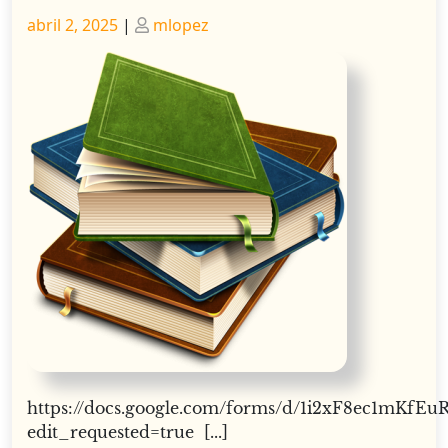
Publicado
Publicado
abril 2, 2025
|
mlopez
https://docs.google.com/forms/d/1i2xF8ec1m
edit_requested=true [...]