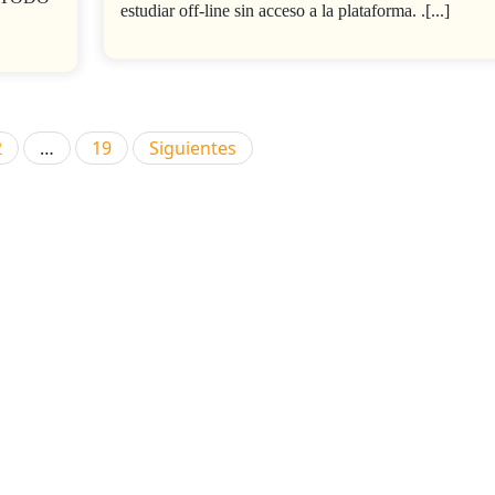
estudiar off-line sin acceso a la plataforma. .[...]
Paginación
2
…
19
Siguientes
de
entradas