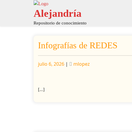
Saltar
al
Alejandría
contenido
Repositorio de conocimiento
Infografías de REDES
Publicado
Publicado
julio 6, 2026
|
mlopez
[...]