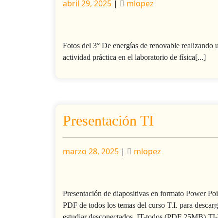
Publicado
Publicado
abril 29, 2025
|
mlopez
Fotos del 3° De energías de renovable realizando 
actividad práctica en el laboratorio de física[...]
Presentación TI
Publicado
Publicado
marzo 28, 2025
|
mlopez
Presentación de diapositivas en formato Power Poi
PDF de todos los temas del curso T.I. para descarg
estudiar desconectados. IT-todos (PDF 25MB) 