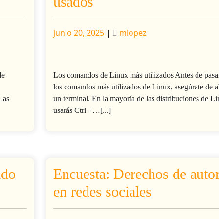
usados
Publicado
Publicado
junio 20, 2025
|
mlopez
de
Los comandos de Linux más utilizados Antes de pasa
los comandos más utilizados de Linux, asegúrate de a
Las
un terminal. En la mayoría de las distribuciones de Li
usarás Ctrl +…[...]
ndo
Encuesta: Derechos de auto
en redes sociales