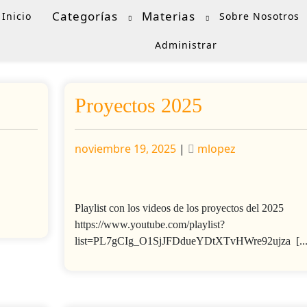
Categorías
Materias
Inicio
Sobre Nosotros
Administrar
Proyectos 2025
Publicado
Publicado
noviembre 19, 2025
|
mlopez
Playlist con los videos de los proyectos del 2025
https://www.youtube.com/playlist?
list=PL7gCIg_O1SjJFDdueYDtXTvHWre92ujza [...