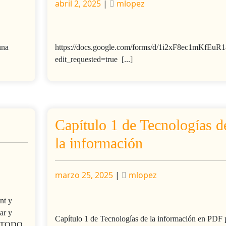
Publicado
Publicado
abril 2, 2025
|
mlopez
una
https://docs.google.com/forms/d/1i2xF8ec1mK
edit_requested=true [...]
Capítulo 1 de Tecnologías d
la información
Publicado
Publicado
marzo 25, 2025
|
mlopez
nt y
ar y
Capítulo 1 de Tecnologías de la información en PDF 
TI-TODO